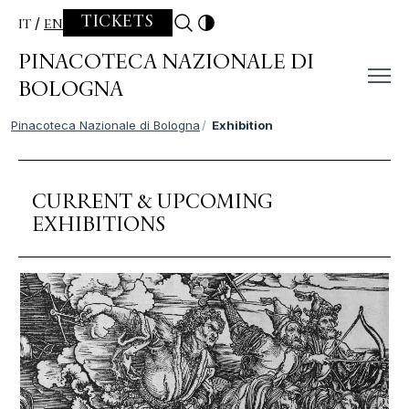
Skip to content
TICKETS
IT
EN
PINACOTECA NAZIONALE DI
BOLOGNA
Pinacoteca Nazionale di Bologna
Exhibition
CURRENT & UPCOMING
EXHIBITIONS
Slide 1 di 1