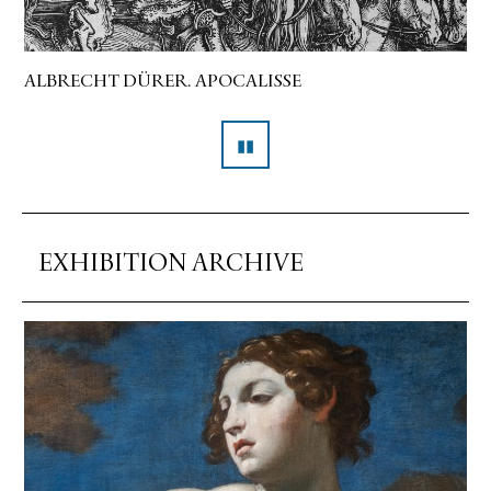
ALBRECHT DÜRER. APOCALISSE
▮▮
Pausa
EXHIBITION ARCHIVE
Slide 1 di 9