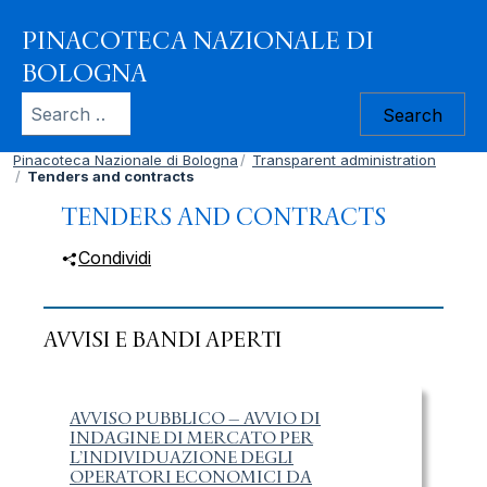
Skip to content
PINACOTECA NAZIONALE DI
BOLOGNA
Search
for:
Pinacoteca Nazionale di Bologna
Transparent administration
Tenders and contracts
TENDERS AND CONTRACTS
Condividi
AVVISI E BANDI APERTI
Slide 1 di 3
AVVISO PUBBLICO – AVVIO DI
A
INDAGINE DI MERCATO PER
C
L’INDIVIDUAZIONE DEGLI
A
OPERATORI ECONOMICI DA
D