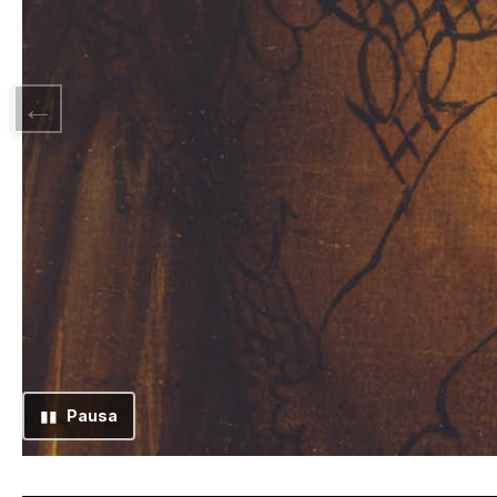
▮▮
Pausa