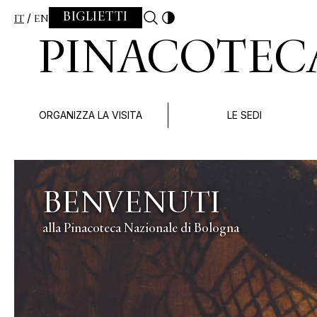
Skip to content
BIGLIETTI
IT
EN
PINACOTEC
ORGANIZZA LA VISITA
LE SEDI
Slide 2 di 2
ALBRECHT DÜRER
APOCALISSE
La collezione di grafica della Pinacoteca nazionale 
24 aprile – 31 luglio 2026