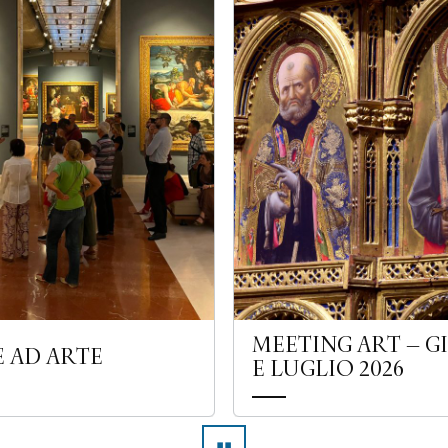
MEETING ART – 
E AD ARTE
E LUGLIO 2026
▮▮