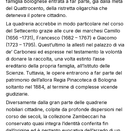
famiglia bolognese entrata a far parte, già dalla metà
del Quattrocento, della ristretta oligarchia che
deteneva il potere cittadino.
La quadreria accrebbe in modo particolare nel corso
del Settecento grazie alle cure dei marchesi Camillo
(1656 –1731), Francesco (1682 – 1767) e Giacomo
(1723 – 1795). Quest’ultimo la allestì nel palazzo di via
de’ Carbonesi ed espresse nel testamento la volontà
di donare la raccolta, una volta estinto l’asse
ereditario della propria famiglia, all’Istituto delle
Scienze. Tuttavia, le opere entrarono a far parte del
patrimonio dell’allora Regia Pinacoteca di Bologna
soltanto nel 1884, al termine di complesse vicende
giudiziarie.
Diversamente dalla gran parte delle quadrerie
nobiliari cittadine, colpite da profonde dispersioni nel
corso dei secoli, la collezione Zambeccari ha
conservato quasi integra l’identità conferita fin
dall’origine ed è pertanto evocativa dell’arredo di un