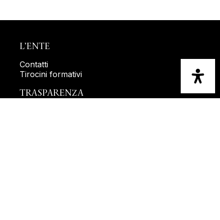
L’ENTE
Contatti
Tirocini formativi
TRASPARENZA
Amministrazione trasparente
Bandi di gara e contratti
Attuazione misure PNRR
Dichiarazione di accessibilità
Accessibilità
LEGAL
Privacy Policy
Cookie policy
Disclaimer e crediti