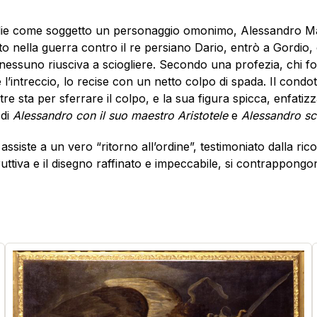
ie come soggetto un personaggio omonimo, Alessandro Magno:
 nella guerra contro il re persiano Dario, entrò a Gordio, c
essuno riusciva a sciogliere. Secondo una profezia, chi foss
intreccio, lo recise con un netto colpo di spada. Il condott
e sta per sferrare il colpo, e la sua figura spicca, enfatiz
 di
Alessandro con il suo maestro Aristotele
e
Alessandro sco
 assiste a un vero “ritorno all’ordine”, testimoniato dalla ric
ruttiva e il disegno raffinato e impeccabile, si contrappongono