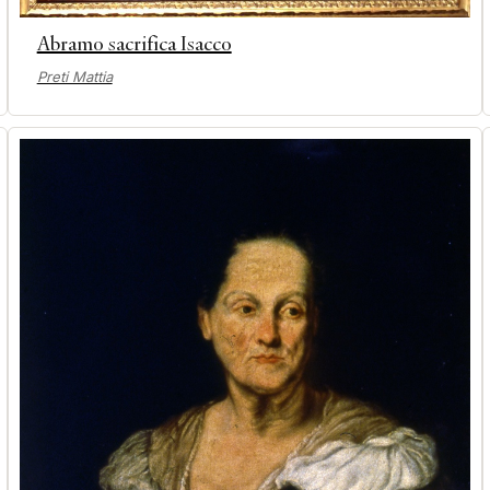
Abramo sacrifica Isacco
Preti Mattia