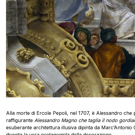
Alla morte di Ercole Pepoli, nel 1707, è Alessandro che p
raffigurante
Alessandro Magno che taglia il nodo gordia
esuberante architettura illusiva dipinta da Marc’Antonio 
diventa la vera protagonista della decorazione.