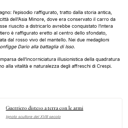
 l’episodio raffigurato, tratto dalla storia antica,
ittà dell’Asia Minore, dove era conservato il carro da
e riuscito a districarlo avrebbe conquistato l’intera
iero è raffigurato eretto al centro dello sfondato,
zata dal rosso vivo del mantello. Nei due medaglioni
nfigge Dario alla battaglia di Isso
.
omparsa dell’incorniciatura illusionistica della quadratura
 alla vitalità e naturalezza degli affreschi di Crespi.
Guerriero disteso a terra con le armi
Ignoto scultore del XVIII secolo