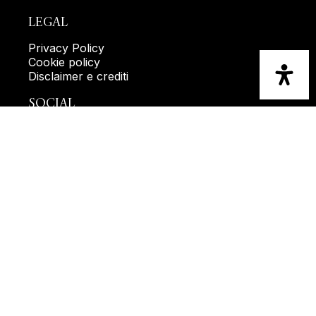
LEGAL
Privacy Policy
Cookie policy
Disclaimer e crediti
SOCIAL
Facebook
Instagram
Youtube
RIMANI IN CONTATTO
Iscrizione newsletter
Questionario di gradimento
Modulo reclami
Valutazione del sito web