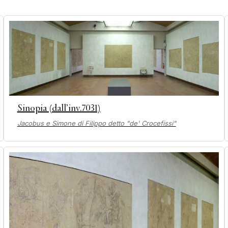
Sinopia (dall’inv.7031)
Jacobus e Simone di Filippo detto "de' Crocefissi"