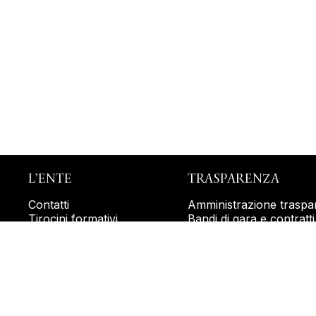
L’ENTE
TRASPARENZA
Contatti
Amministrazione traspa
Tirocini formativi
Bandi di gara e contratti
Attuazione misure PNR
Dichiarazione di accessib
Accessibilità