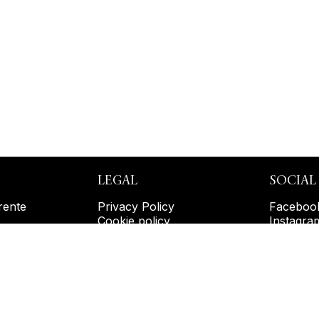
LEGAL
SOCIAL
rente
Privacy Policy
Faceboo
Cookie policy
Instagra
R
Disclaimer e crediti
Youtube
ilità