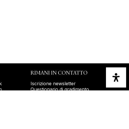
RIMANI IN CONTATTO
k
Iscrizione newsletter
m
Questionario di gradimento
Modulo reclami
Valutazione del sito web