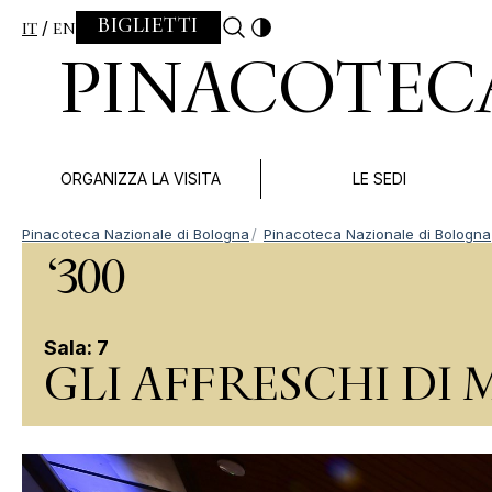
Skip to content
BIGLIETTI
IT
EN
PINACOTEC
ORGANIZZA LA VISITA
LE SEDI
Pinacoteca Nazionale di Bologna
Pinacoteca Nazionale di Bologna
‘300
Sala: 7
GLI AFFRESCHI DI