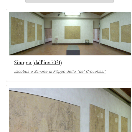
Sinopia (dall’inv.7031)
Jacobus e Simone di Filippo detto "de' Crocefissi"