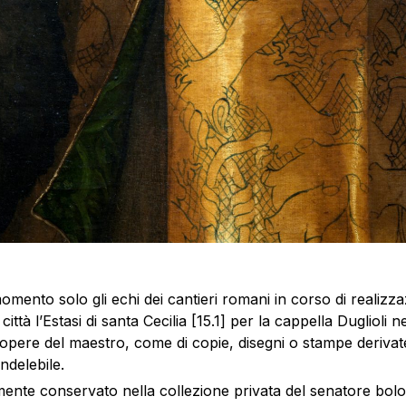
mento solo gli echi dei cantieri romani in corso di realizzazi
tà l’Estasi di santa Cecilia [15.1] per la cappella Duglioli n
 opere del maestro, come di copie, disegni o stampe derivate 
ndelebile.
camente conservato nella collezione privata del senatore b