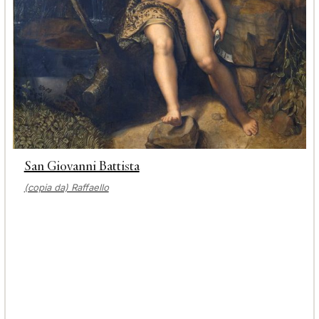
San Giovanni Battista
(copia da) Raffaello