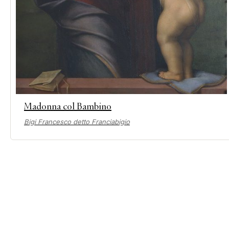
Madonna col Bambino
Bigi Francesco detto Franciabigio