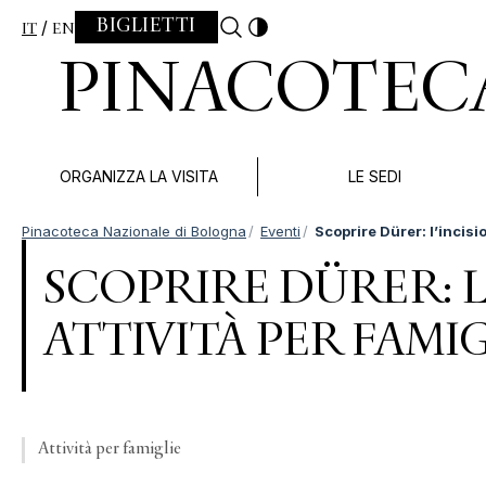
Skip to content
BIGLIETTI
IT
EN
PINACOTEC
ORGANIZZA LA VISITA
LE SEDI
Pinacoteca Nazionale di Bologna
Eventi
Scoprire Dürer: l’incisi
SCOPRIRE DÜRER: L
ATTIVITÀ PER FAMIG
Attività per famiglie